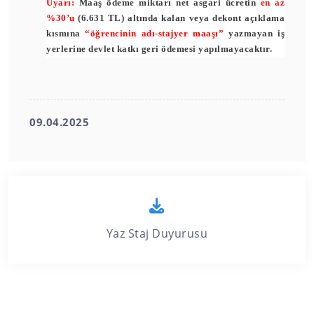
Uyarı:
Maaş ödeme miktarı net asgari ücretin
en az
%30’u
(6.631 TL)
altında kalan veya dekont açıklama
kısmına
“öğrencinin adı-stajyer maaşı”
yazmayan iş
yerlerine devlet katkı geri ödemesi
yapılmayacaktır.
09.04.2025
Yaz Staj Duyurusu