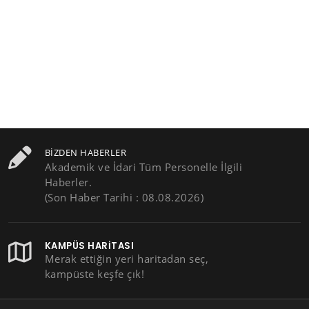
BIZDEN HABERLER
Akademik ve İdari Tüm Personelle İlgili
Haberler.
(Son Haber Tarihi : 08.08.2026)
KAMPÜS HARITASI
Merak ettiğin yeri haritadan seç,
kampüste keşfe çık!