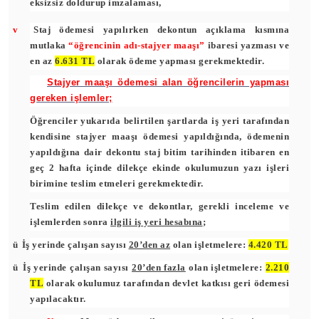
eksizsiz doldurup imzalaması,
v
Staj ödemesi yapılırken dekontun açıklama kısmına
mutlaka
“öğrencinin adı-stajyer maaşı”
ibaresi yazması ve
en az
6.631 TL
olarak ödeme yapması gerekmektedir.
Stajyer maaşı ödemesi alan öğrencilerin yapması
gereken işlemler;
Öğrenciler yukarıda belirtilen şartlarda iş yeri tarafından
kendisine stajyer maaşı ödemesi yapıldığında, ödemenin
yapıldığına dair dekontu staj bitim tarihinden itibaren
en
geç 2 hafta içinde
dilekçe ekinde okulumuzun yazı işleri
birimine teslim etmeleri gerekmektedir.
Teslim edilen dilekçe ve dekontlar, gerekli inceleme ve
işlemlerden sonra
ilgili iş yeri hesabına
;
ü
İş yerinde çalışan sayısı
20’den az
olan işletmelere:
4.420 TL
ü
İş yerinde çalışan sayısı
20’den fazla
olan işletmelere:
2.210
TL
olarak okulumuz tarafından devlet katkısı geri ödemesi
yapılacaktır.