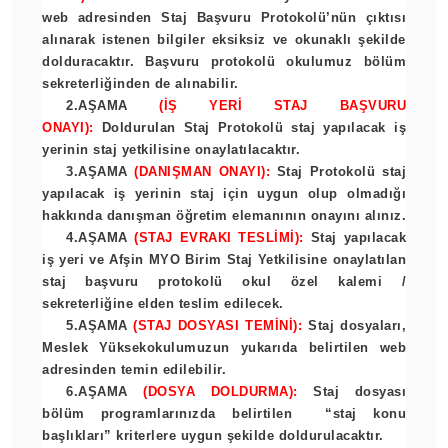
web adresinden
Staj Başvuru Protokolü
’nün çıktısı
alınarak istenen bilgiler eksiksiz ve okunaklı şekilde
dolduracaktır. Başvuru protokolü okulumuz bölüm
sekreterliğinden de alınabilir.
2.AŞAMA
(İŞ YERİ STAJ BAŞVURU
ONAYI):
Doldurulan Staj Protokolü staj yapılacak iş
yerinin staj yetkilisine onaylatılacaktır.
3.AŞAMA
(DANIŞMAN ONAYI):
Staj Protokolü staj
yapılacak iş yerinin staj için uygun olup olmadığı
hakkında danışman öğretim elemanının onayını alınız.
4.AŞAMA
(STAJ EVRAKI TESLİMİ):
Staj yapılacak
iş yeri ve Afşin MYO Birim Staj Yetkilisine onaylatılan
staj başvuru protokolü okul özel kalemi /
sekreterliğine elden teslim edilecek.
5.AŞAMA
(STAJ DOSYASI TEMİNİ):
Staj dosyaları,
Meslek Yüksekokulumuzun yukarıda belirtilen web
adresinden temin edilebilir.
6.AŞAMA
(DOSYA DOLDURMA):
Staj dosyası
bölüm programlarınızda belirtilen
“staj konu
başlıkları”
kriterlere uygun şekilde doldurulacaktır.