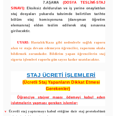
7.AŞAMA
(DOSYA TESLİMİ-STAJ
SINAVI):
Eksiksiz doldurulan ve iş yerine onaylatılan
staj dosyaları yukarıda takvimde belirtilen tarihte
bölüm staj komisyonuna (danışman öğretim
elemanına) elden teslim edilerek staj sınavına
girilecektir.
UYARI:
Hastalık/Kaza gibi nedenlerle sağlık raporu
alan ve staja devam edemeyen öğrenciler, raporunu okula
bildirmek zorundadır. Bildirim yapan öğrencilerin staj
sigorta işlemleri raporlu gün sayısı kadar uzatılacaktır.
STAJ ÜCRETİ İŞLEMLERİ
(Ücretli Staj Yapanların Dikkat Etmesi
Gerekenler)
Öğrenciye stajyer maaşı ödemeyi kabul eden
işletmelerin yapması gereken işlemler;
v
Ücretli staj yaptırmayı kabul ettiğine dair staj protokolünü