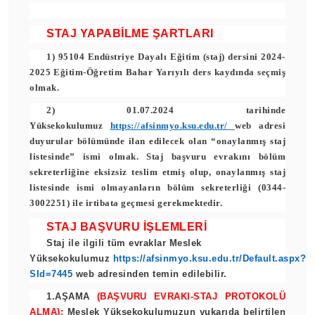
STAJ YAPABİLME ŞARTLARI
1)
95104 Endüstriye Dayalı Eğitim (staj) dersini 2024-
2025 Eğitim-Öğretim Bahar Yarıyılı ders kaydında seçmiş
olmak.
2) 01.07.2024
tarihinde
Yüksekokulumuz
https://afsinmyo.ksu.edu.tr/
web adresi
duyurular bölümünde ilan edilecek olan “
onaylanmış staj
listesinde
” ismi olmak. Staj başvuru evrakını bölüm
sekreterliğine eksizsiz teslim etmiş olup, onaylanmış staj
listesinde ismi olmayanların bölüm sekreterliği (0344-
3002251) ile irtibata geçmesi gerekmektedir.
STAJ BAŞVURU İŞLEMLERİ
Staj ile ilgili tüm evraklar Meslek
Yüksekokulumuz
https://afsinmyo.ksu.edu.tr/Default.aspx?
SId=7445
web adresinden temin edilebilir.
1.AŞAMA
(BAŞVURU EVRAKI-STAJ PROTOKOLÜ
ALMA):
Meslek Yüksekokulumuzun yukarıda belirtilen