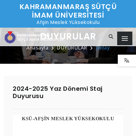
KAHRAMANMARAŞ SÜTÇÜ
İMAM ÜNİVERSİTESİ
Afşin Meslek Yüksekokulu
DUYURULAR
Anasayfa
DUYURULAR
Detay
2024-2025 Yaz Dönemi Staj
Duyurusu
KSÜ-AFŞİN MESLEK YÜKSEKOKULU