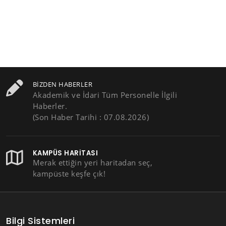
BIZDEN HABERLER
Akademik ve İdari Tüm Personelle İlgili
Haberler.
(Son Haber Tarihi : 07.08.2026)
KAMPÜS HARITASI
Merak ettiğin yeri haritadan seç,
kampüste keşfe çık!
Bilgi Sistemleri