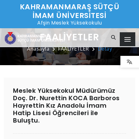
KAHRAMANMARAŞ SÜTÇÜ
İMAM ÜNİVERSİTESİ
Afşin Meslek Yüksekokulu
FAALİYETLER
Anasayfa
FAALİYETLER
Detay
Meslek Yüksekokul Müdürümüz
Doç. Dr. Nurettin KOCA Barboros
Hayrettin Kız Anadolu İmam
Hatip Lisesi Öğrencileri ile
Buluştu.