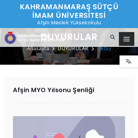
KAHRAMANMARAŞ SÜTÇÜ
İMAM ÜNİVERSİTESİ
Afşin Meslek Yüksekokulu
DUYURULAR
Anasayfa
DUYURULAR
Detay
Afşin MYO Yılsonu Şenliği